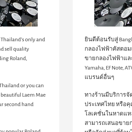
Thailand’s only and
ยินดีต้อนรับสู่ Bang
 sell quality
กลองไฟฟ้าคัสตอมแ
ding Roland,
ขายกลองไฟฟ้าและ
Yamaha, EF Note, A
แบรนด์อื่นๆ
Thailand or you can
n beautiful Laem Mae
ทางร้านมีบริการจั
our second hand
ประเทศไทย หรือคุ
โลเคชั่นในหาดแหล
สามารถเสนอขายก
ny popular Roland