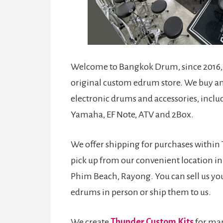
Welcome to Bangkok Drum, since 2016, 
original custom edrum store. We buy and
electronic drums and accessories, inclu
Yamaha, EF Note, ATV and 2Box.
We offer shipping for purchases within 
pick up from our convenient location i
Phim Beach, Rayong. You can sell us y
edrums in person or ship them to us.
We create
Thunder Custom Kits
for ma