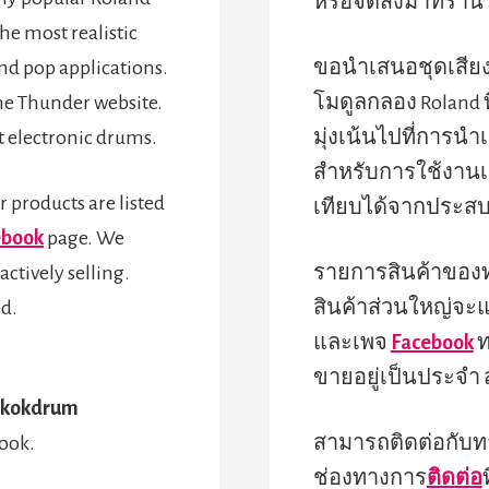
หรือจัดส่งมาที่ร้าน
e most realistic
nd pop applications.
ขอนำเสนอชุดเสีย
he Thunder website.
โมดูลกลอง Roland ท
ut electronic drums.
มุ่งเน้นไปที่การนำ
สำหรับการใช้งานเม
 products are listed
เทียบได้จากประสบ
ebook
page. We
ctively selling.
รายการสินค้าของท
ed.
สินค้าส่วนใหญ่จะ
และเพจ
Facebook
ท
ขายอยู่เป็นประจำ
gkokdrum
ook.
สามารถติดต่อกับท
ช่องทางการ
ติดต่อ